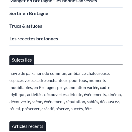
Manger en Bretagne : les bonnes adresses
Sortir en Bretagne
Trucs & astuces
Les recettes bretonnes
Sujets liés
,
,
,
havre de paix
hors du commun
ambiance chaleureuse
,
,
,
espaces verts
cadre enchanteur
pour tous
moments
,
,
,
inoubliables
en Bretagne
programmation variée
cadre
,
,
,
,
,
,
idyllique
activités
découvertes
détente
événements
cinéma
,
,
,
,
,
,
découverte
scène
événement
réputation
sablés
découvrez
,
,
,
,
,
réussi
préserver
créatif
réserve
succès
fête
Articles récents