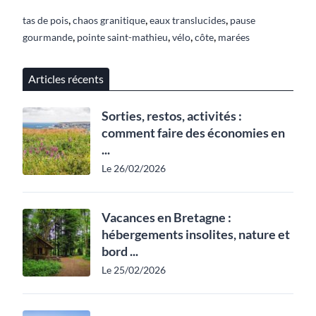
,
,
,
tas de pois
chaos granitique
eaux translucides
pause
,
,
,
,
gourmande
pointe saint-mathieu
vélo
côte
marées
Articles récents
Sorties, restos, activités :
comment faire des économies en
...
Le 26/02/2026
Vacances en Bretagne :
hébergements insolites, nature et
bord ...
Le 25/02/2026