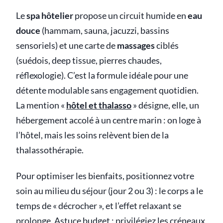
Le
spa hôtelier
propose un circuit humide en
eau
douce
(hammam, sauna, jacuzzi, bassins
sensoriels) et une carte de
massages
ciblés
(suédois, deep tissue, pierres chaudes,
réflexologie). C’est la formule idéale pour une
détente modulable sans engagement quotidien.
La mention «
hôtel et thalasso
» désigne, elle, un
hébergement accolé à un centre marin : on loge à
l’hôtel, mais les soins relèvent bien de la
thalassothérapie.
Pour optimiser les bienfaits, positionnez votre
soin au milieu du séjour (jour 2 ou 3) : le corps a le
temps de « décrocher », et l’effet relaxant se
prolonge. Astuce budget : privilégiez les créneaux