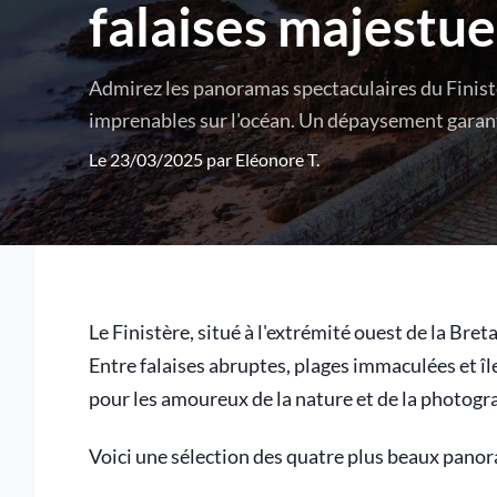
falaises majestue
Admirez les panoramas spectaculaires du Finistèr
imprenables sur l'océan. Un dépaysement garant
Le 23/03/2025 par
Eléonore T.
Le Finistère, situé à l'extrémité ouest de la Bre
Entre falaises abruptes, plages immaculées et îl
pour les amoureux de la nature et de la photogr
Voici une sélection des quatre plus beaux panor