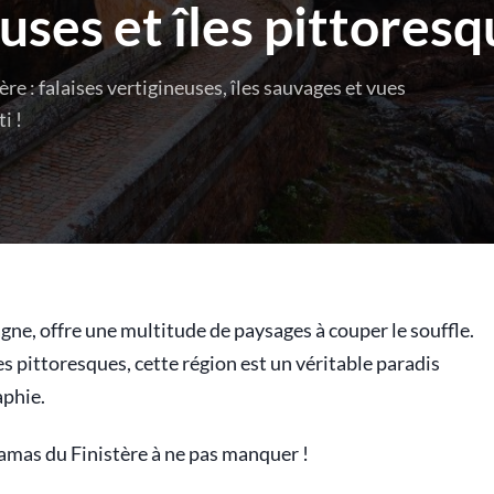
uses et îles pittores
e : falaises vertigineuses, îles sauvages et vues
i !
tagne, offre une multitude de paysages à couper le souffle.
es pittoresques, cette région est un véritable paradis
aphie.
amas du Finistère à ne pas manquer !