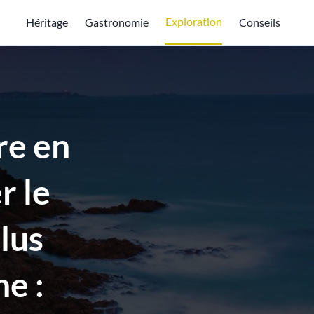
Exploration
Héritage
Gastronomie
Conseils
re en
r le
lus
e :