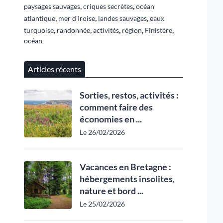
,
,
paysages sauvages
criques secrètes
océan
,
,
,
atlantique
mer d'Iroise
landes sauvages
eaux
,
,
,
,
,
turquoise
randonnée
activités
région
Finistère
océan
Articles récents
Sorties, restos, activités :
comment faire des
économies en ...
Le 26/02/2026
Vacances en Bretagne :
hébergements insolites,
nature et bord ...
Le 25/02/2026