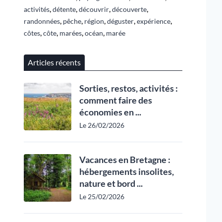
,
,
,
,
activités
détente
découvrir
découverte
,
,
,
,
,
randonnées
pêche
région
déguster
expérience
,
,
,
,
côtes
côte
marées
océan
marée
Articles récents
Sorties, restos, activités :
comment faire des
économies en ...
Le 26/02/2026
Vacances en Bretagne :
hébergements insolites,
nature et bord ...
Le 25/02/2026