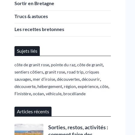
Sortir en Bretagne
Trucs & astuces
Les recettes bretonnes
Sujets liés
,
,
,
côte de granit rose
pointe du raz
côte de granit
,
,
,
sentiers côtiers
granit rose
road trip
criques
,
,
,
,
sauvages
mer d’iroise
découvertes
découvrir
,
,
,
,
,
découverte
hébergement
région
expérience
côte
,
,
,
Finistère
océan
véhicule
brocéliande
Articles récents
Sorties, restos, activités :
comment faire des