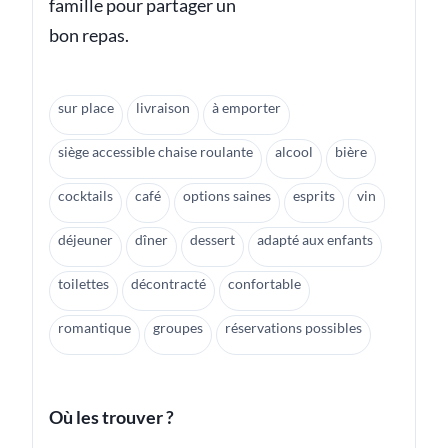
famille pour partager un
bon repas.
sur place
livraison
à emporter
siège accessible chaise roulante
alcool
bière
cocktails
café
options saines
esprits
vin
déjeuner
dîner
dessert
adapté aux enfants
toilettes
décontracté
confortable
romantique
groupes
réservations possibles
Où les trouver ?