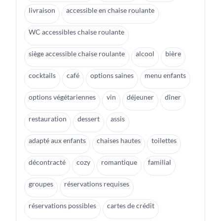
livraison
accessible en chaise roulante
WC accessibles chaise roulante
siège accessible chaise roulante
alcool
bière
cocktails
café
options saines
menu enfants
options végétariennes
vin
déjeuner
dîner
restauration
dessert
assis
adapté aux enfants
chaises hautes
toilettes
décontracté
cozy
romantique
familial
groupes
réservations requises
réservations possibles
cartes de crédit