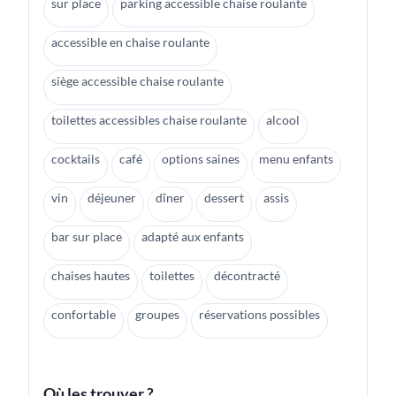
sur place
parking accessible chaise roulante
accessible en chaise roulante
siège accessible chaise roulante
toilettes accessibles chaise roulante
alcool
cocktails
café
options saines
menu enfants
vin
déjeuner
dîner
dessert
assis
bar sur place
adapté aux enfants
chaises hautes
toilettes
décontracté
confortable
groupes
réservations possibles
Où les trouver ?