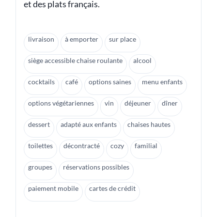
et des plats français.
livraison
à emporter
sur place
siège accessible chaise roulante
alcool
cocktails
café
options saines
menu enfants
options végétariennes
vin
déjeuner
dîner
dessert
adapté aux enfants
chaises hautes
toilettes
décontracté
cozy
familial
groupes
réservations possibles
paiement mobile
cartes de crédit