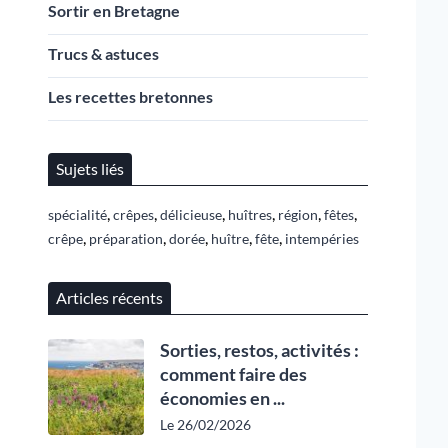
Sortir en Bretagne
Trucs & astuces
Les recettes bretonnes
Sujets liés
,
,
,
,
,
,
spécialité
crêpes
délicieuse
huîtres
région
fêtes
,
,
,
,
,
crêpe
préparation
dorée
huître
fête
intempéries
Articles récents
Sorties, restos, activités :
comment faire des
économies en ...
Le 26/02/2026