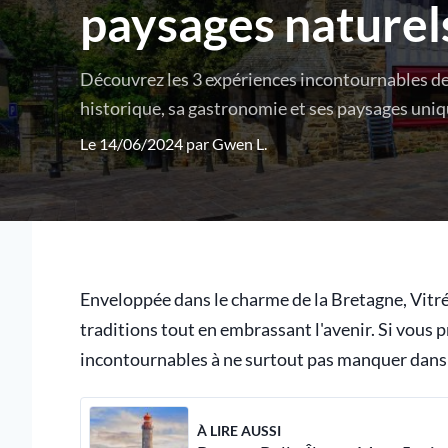
paysages naturel
Découvrez les 3 expériences incontournables de
historique, sa gastronomie et ses paysages uniq
Le 14/06/2024 par
Gwen L.
Enveloppée dans le charme de la Bretagne, Vitré 
traditions tout en embrassant l'avenir. Si vous pr
incontournables à ne surtout pas manquer dans
À LIRE AUSSI