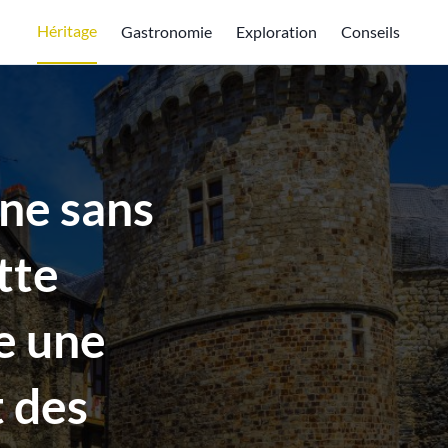
Héritage
Gastronomie
Exploration
Conseils
gne sans
tte
e une
 des