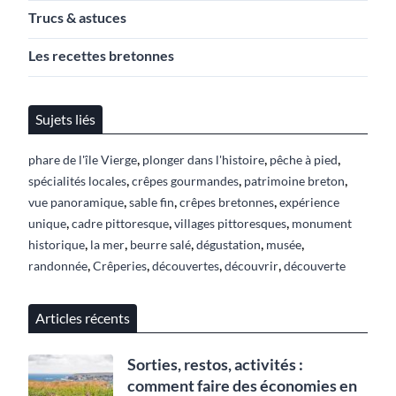
Trucs & astuces
Les recettes bretonnes
Sujets liés
,
,
,
phare de l'île Vierge
plonger dans l'histoire
pêche à pied
,
,
,
spécialités locales
crêpes gourmandes
patrimoine breton
,
,
,
vue panoramique
sable fin
crêpes bretonnes
expérience
,
,
,
unique
cadre pittoresque
villages pittoresques
monument
,
,
,
,
,
historique
la mer
beurre salé
dégustation
musée
,
,
,
,
randonnée
Crêperies
découvertes
découvrir
découverte
Articles récents
Sorties, restos, activités :
comment faire des économies en