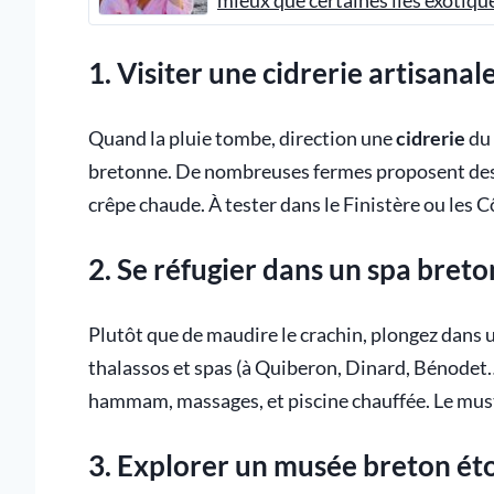
mieux que certaines îles exotiqu
1. Visiter une cidrerie artisanal
Quand la pluie tombe, direction une
cidrerie
du 
bretonne. De nombreuses fermes proposent de
crêpe chaude. À tester dans le Finistère ou le
2. Se réfugier dans un spa bret
Plutôt que de maudire le crachin, plongez dans 
thalassos et spas (à Quiberon, Dinard, Bénodet
hammam, massages, et piscine chauffée. Le must
3. Explorer un musée breton é